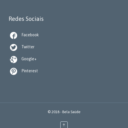
Redes Sociais

Facebook

Twitter

Google+

Pinterest
© 2018 -
Bela Saúde
↑