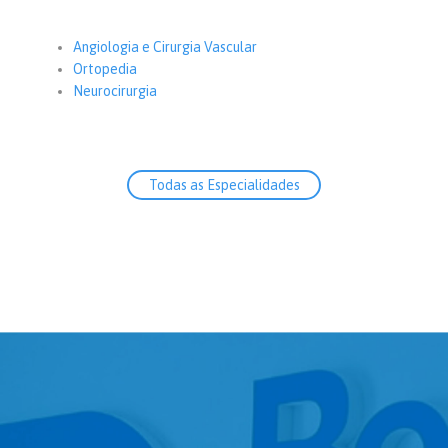
Angiologia e Cirurgia Vascular
Ortopedia
Neurocirurgia
Todas as Especialidades