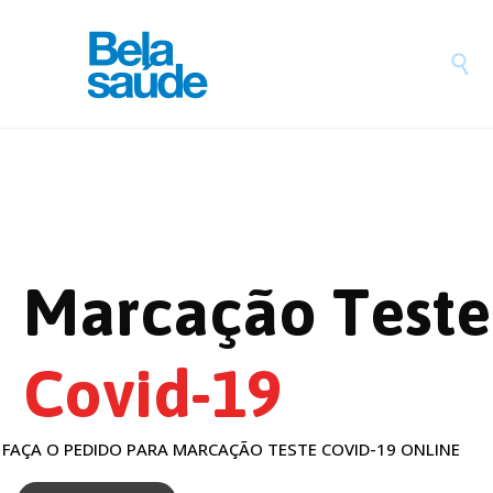

M
a
r
c
a
ç
ã
o
T
e
s
t
e
C
o
v
i
d
-
1
9
F
A
Ç
A
O
P
E
D
I
D
O
P
A
R
A
M
A
R
C
A
Ç
Ã
O
T
E
S
T
E
C
O
V
I
D
-
1
9
O
N
L
I
N
E