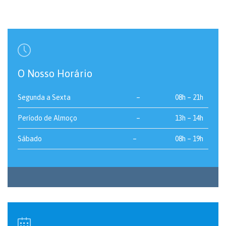

O Nosso Horário
Segunda a Sexta
–
08h – 21h
Período de Almoço
–
13h – 14h
Sábado
–
08h – 19h
