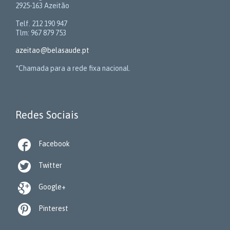
2925-163 Azeitão
Telf. 212 190 947
Tlm: 967 879 753
azeitao@belasaude.pt
*Chamada para a rede fixa nacional.
Redes Sociais

Facebook

Twitter

Google+

Pinterest