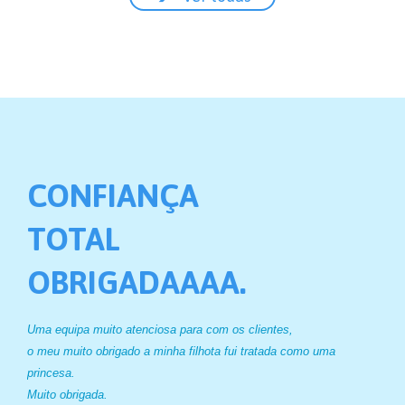
CONFIANÇA
V
TOTAL
A
OBRIGADAAAA.
N
Uma equipa muito atenciosa para com os clientes,
Obrig
o meu muito obrigado a minha filhota fui tratada como uma
sorrir
princesa.
nunca
Muito obrigada.
Món