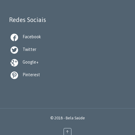
Redes Sociais

Facebook

Twitter

Google+

Pinterest
© 2018 -
Bela Saúde
↑